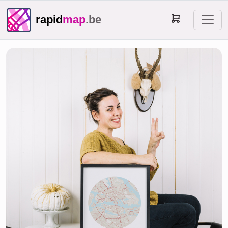
rapid
map
.be