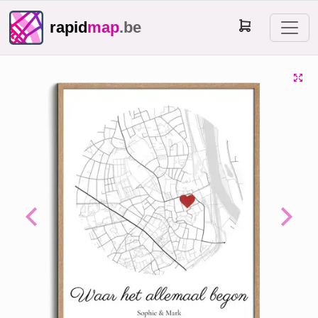
rapid
map
.be
Previous
Next