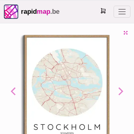
rapid
map
.be
Previous
Next