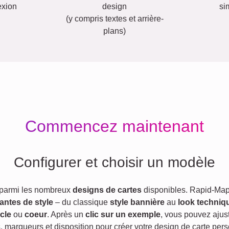
exion
design
si
(y compris textes et arrière-
plans)
Commencez maintenant
Configurer et choisir un modèle
 parmi les nombreux
designs de cartes
disponibles. Rapid-Map
iantes de style
– du classique
style bannière
au
look techniq
cle
ou
coeur
. Après un
clic sur un exemple
, vous pouvez ajust
s, marqueurs et disposition pour créer votre design de carte pers