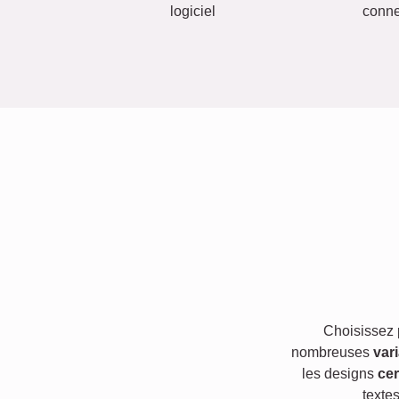
logiciel
conn
Choisissez
nombreuses
var
les designs
cer
texte