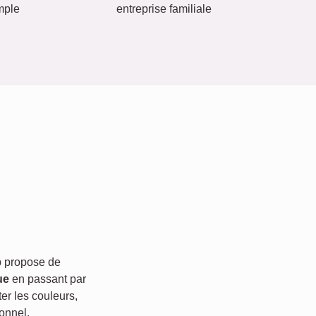
mple
entreprise familiale
 propose de
ue
en passant par
er les couleurs,
onnel.