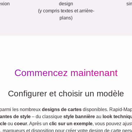
exion
design
si
(y compris textes et arrière-
plans)
Commencez maintenant
Configurer et choisir un modèle
 parmi les nombreux
designs de cartes
disponibles. Rapid-Map
iantes de style
– du classique
style bannière
au
look techniq
cle
ou
coeur
. Après un
clic sur un exemple
, vous pouvez ajust
s, marqueurs et disposition pour créer votre design de carte pers