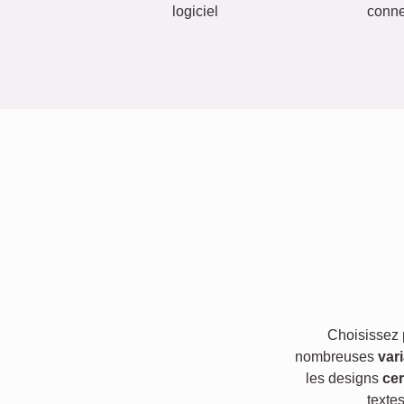
logiciel
conn
Choisissez
nombreuses
var
les designs
cer
texte