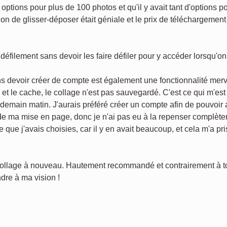
options pour plus de 100 photos et qu'il y avait tant d'options p
on de glisser-déposer était géniale et le prix de téléchargement 
défilement sans devoir les faire défiler pour y accéder lorsqu'o
s devoir créer de compte est également une fonctionnalité merv
s et le cache, le collage n'est pas sauvegardé. C'est ce qui m'es
endemain matin. J'aurais préféré créer un compte afin de pouvoir
 de ma mise en page, donc je n'ai pas eu à la repenser complèt
e que j'avais choisies, car il y en avait beaucoup, et cela m'a p
 collage à nouveau. Hautement recommandé et contrairement à tout
dre à ma vision !