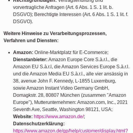
Rechtsgrundlagen:
Vertragserfüllung und
vorvertragliche Anfragen (Art. 6 Abs. 1 S. 1 lit. b.
DSGVO); Berechtigte Interessen (Art. 6 Abs. 1 S. 1 lit. f.
DSGVO).
Weitere Hinweise zu Verarbeitungsprozessen,
Verfahren und Diensten:
Amazon:
Online-Marktplatz für E-Commerce;
Dienstanbieter:
Amazon Europe Core S.à.r.l., die
Amazon EU S.à.r.l, die Amazon Services Europe S.à.r.l.
und die Amazon Media EU S.à.r.l., alle vier ansässig in
38, avenue John F. Kennedy, L-1855 Luxemburg,
sowie Amazon Instant Video Germany GmbH,
Domagkstr. 28, 80807 München (zusammen "Amazon
Europe"), Mutterunternehmen: Amazon.com, Inc., 2021
Seventh Ave, Seattle, Washington 98121, USA;
Website:
https://www.amazon.de/
;
Datenschutzerklärung:
https://www.amazon.de/gp/help/customer/display.html?