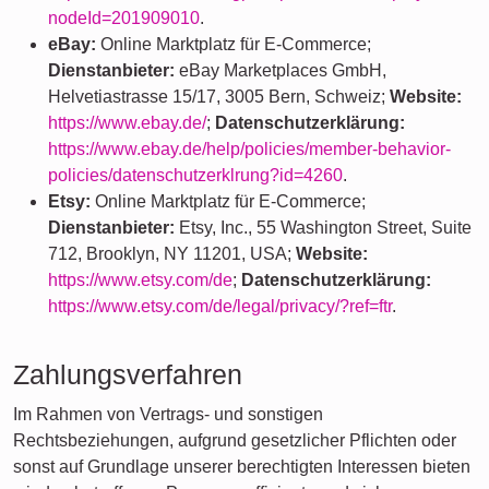
nodeId=201909010
.
eBay:
Online Marktplatz für E-Commerce;
Dienstanbieter:
eBay Marketplaces GmbH,
Helvetiastrasse 15/17, 3005 Bern, Schweiz;
Website:
https://www.ebay.de/
;
Datenschutzerklärung:
https://www.ebay.de/help/policies/member-behavior-
policies/datenschutzerklrung?id=4260
.
Etsy:
Online Marktplatz für E-Commerce;
Dienstanbieter:
Etsy, Inc., 55 Washington Street, Suite
712, Brooklyn, NY 11201, USA;
Website:
https://www.etsy.com/de
;
Datenschutzerklärung:
https://www.etsy.com/de/legal/privacy/?ref=ftr
.
Zahlungsverfahren
Im Rahmen von Vertrags- und sonstigen
Rechtsbeziehungen, aufgrund gesetzlicher Pflichten oder
sonst auf Grundlage unserer berechtigten Interessen bieten