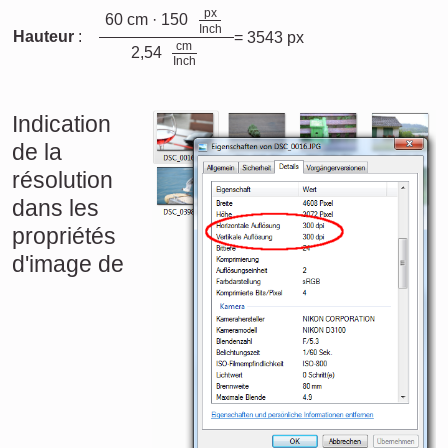
px
60 cm · 150
Inch
Hauteur
:
= 3543 px
cm
2,54
Inch
Indication
de la
résolution
dans les
propriétés
d'image de