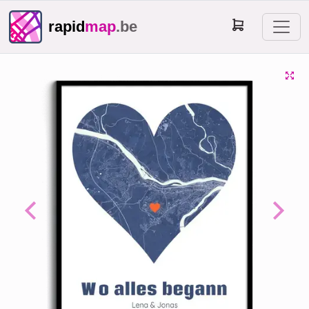
rapid
map
.be
Previous
Next