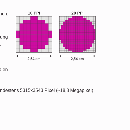
10 PPI
20 PPI
nch.
nung
.
2,54 cm
2,54 cm
alen
mindestens 5315x3543 Pixel (~18,8 Megapixel)