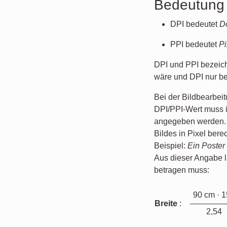
Bedeutung
DPI bedeutet
Do
PPI bedeutet
Pi
DPI und PPI bezeich
wäre und DPI nur b
Bei der Bildbearbei
DPI/PPI-Wert muss 
angegeben werden. 
Bildes in Pixel ber
Beispiel:
Ein Poster
Aus dieser Angabe l
betragen muss:
90 cm · 
Breite
:
2,54