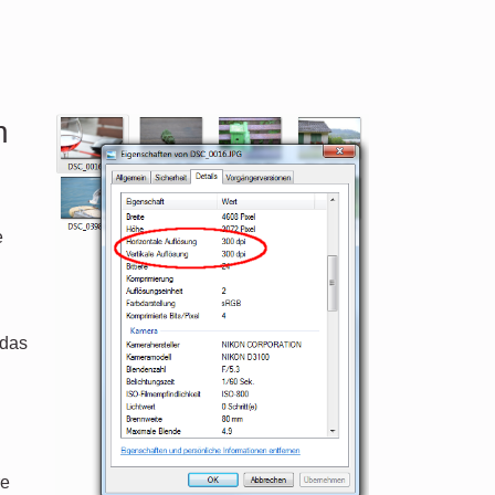
n
e
 das
re