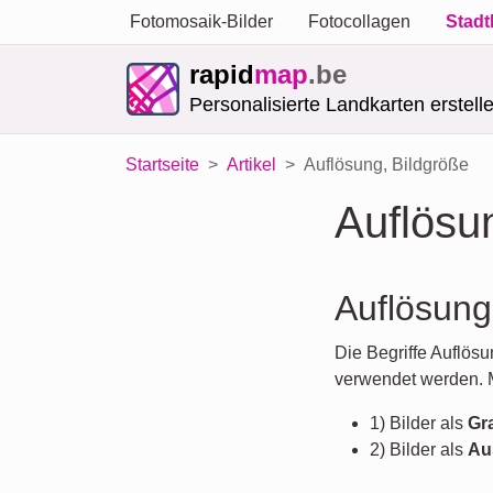
Fotomosaik-Bilder
Fotocollagen
Stadt
rapid
map
.be
Personalisierte Landkarten erstell
Startseite
Artikel
Auflösung, Bildgröße
Auflösu
Auflösung
Die Begriffe Auflös
verwendet werden. 
1) Bilder als
Gra
2) Bilder als
Au